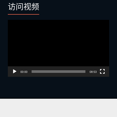
访问视频
视
频
播
放
器
00:00
08:53
Powered By
轻松传媒
|
Copyright @ 陈琳声乐艺术学校
All Rights Reserved