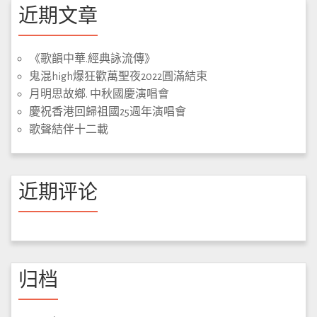
近期文章
《歌韻中華.經典詠流傳》
鬼混high爆狂歡萬聖夜2022圓滿結束
月明思故鄉. 中秋國慶演唱會
慶祝香港回歸祖國25週年演唱會
歌聲結伴十二載
近期评论
归档