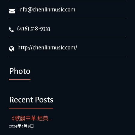
info@chenlinmusic.com
(416) 518-9333
http://chenlinmusic.com/
Photo
Recent Posts
《歌韻中華.經典...
2024年4月9日