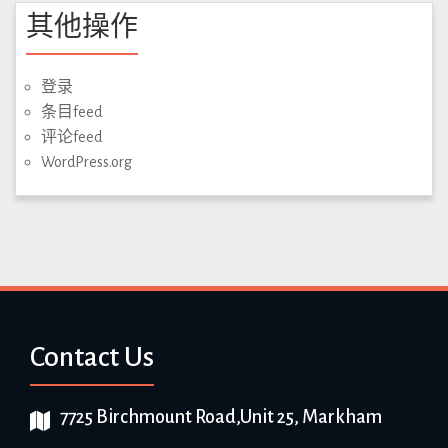
其他操作
登录
条目feed
评论feed
WordPress.org
Contact Us
7725 Birchmount Road,Unit 25, Markham