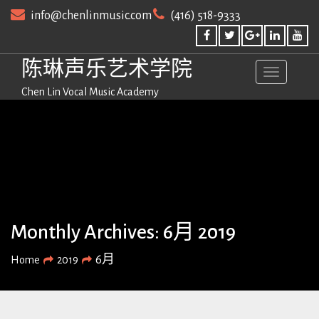
Skip
info@chenlinmusic.com
(416) 518-9333
to
content
陈琳声乐艺术学院
Chen Lin Vocal Music Academy
Monthly Archives: 6月 2019
6月
Home
2019