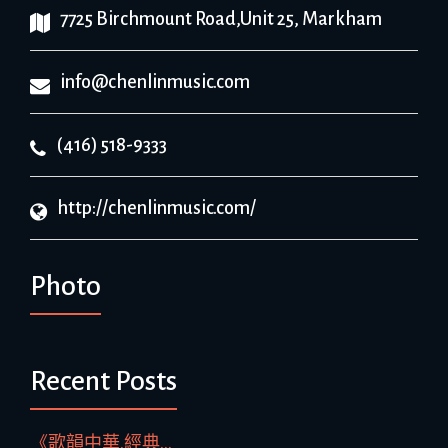
7725 Birchmount Road,Unit 25, Markham
info@chenlinmusic.com
(416) 518-9333
http://chenlinmusic.com/
Photo
Recent Posts
《歌韻中華.經典...