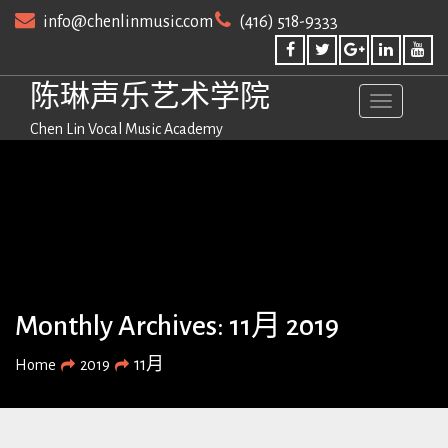
Skip
info@chenlinmusic.com
(416) 518-9333
to
content
陈琳声乐艺术学院
Chen Lin Vocal Music Academy
Monthly Archives: 11月 2019
11月
Home
2019