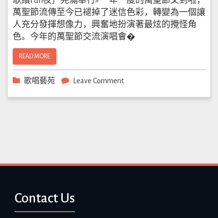
歌繽Fun夜］完滿舉行» 一年一度的萬聖節又到啦，
萬聖節流傳至今已褪掉了迷信色彩，轉變為一個讓
人充分發揮想像力，興奮地扮演著最炫的攪怪角
色。今年的萬聖節交流演唱會�
READ MORE
歌唱藝苑
Leave Comment
Contact Us