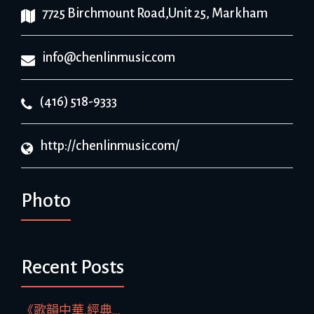
7725 Birchmount Road,Unit 25, Markham
info@chenlinmusic.com
(416) 518-9333
http://chenlinmusic.com/
Photo
Recent Posts
《歌韻中華.經典...